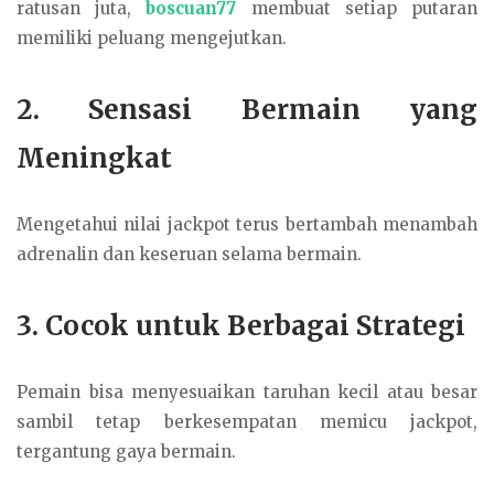
ratusan juta,
boscuan77
membuat setiap putaran
memiliki peluang mengejutkan.
2. Sensasi Bermain yang
Meningkat
Mengetahui nilai jackpot terus bertambah menambah
adrenalin dan keseruan selama bermain.
3. Cocok untuk Berbagai Strategi
Pemain bisa menyesuaikan taruhan kecil atau besar
sambil tetap berkesempatan memicu jackpot,
tergantung gaya bermain.