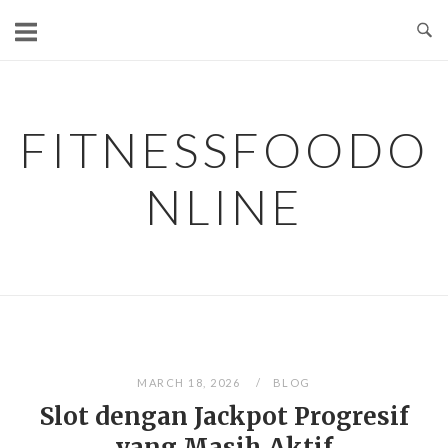
Skip
to
content
FITNESSFOODO
NLINE
MARCH 18, 2026
BLOG
Slot dengan Jackpot Progresif
yang Masih Aktif