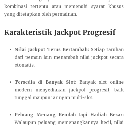
kombinasi tertentu atau memenuhi syarat khusus
yang ditetapkan oleh permainan.
Karakteristik Jackpot Progresif
Nilai Jackpot Terus Bertambah:
Setiap taruhan
dari pemain lain menambah nilai jackpot secara
otomatis.
Tersedia di Banyak Slot:
Banyak slot online
modern menyediakan jackpot progresif, baik
tunggal maupun jaringan multi-slot.
Peluang Menang Rendah tapi Hadiah Besar:
Walaupun peluang memenangkannya kecil, nilai