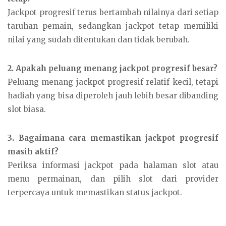
Jackpot progresif terus bertambah nilainya dari setiap
taruhan pemain, sedangkan jackpot tetap memiliki
nilai yang sudah ditentukan dan tidak berubah.
2. Apakah peluang menang jackpot progresif besar?
Peluang menang jackpot progresif relatif kecil, tetapi
hadiah yang bisa diperoleh jauh lebih besar dibanding
slot biasa.
3. Bagaimana cara memastikan jackpot progresif
masih aktif?
Periksa informasi jackpot pada halaman slot atau
menu permainan, dan pilih slot dari provider
terpercaya untuk memastikan status jackpot.