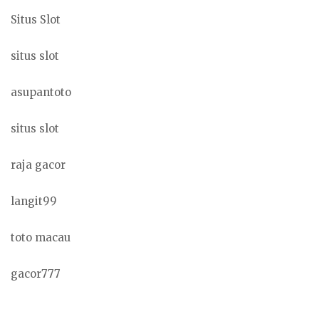
Situs Slot
situs slot
asupantoto
situs slot
raja gacor
langit99
toto macau
gacor777