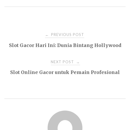
Post
PREVIOUS POST
←
Slot Gacor Hari Ini: Dunia Bintang Hollywood
navigation
NEXT POST
→
Slot Online Gacor untuk Pemain Profesional