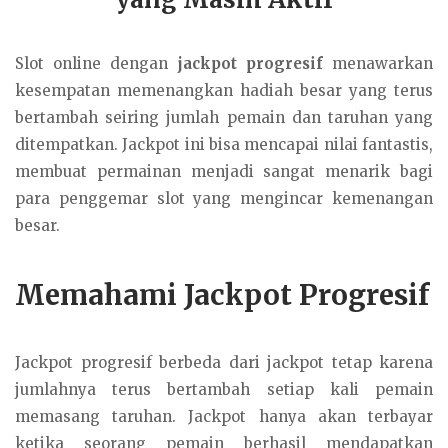
Slot online dengan
jackpot progresif
menawarkan
kesempatan memenangkan hadiah besar yang terus
bertambah seiring jumlah pemain dan taruhan yang
ditempatkan. Jackpot ini bisa mencapai nilai fantastis,
membuat permainan menjadi sangat menarik bagi
para penggemar slot yang mengincar kemenangan
besar.
Memahami Jackpot Progresif
Jackpot progresif berbeda dari jackpot tetap karena
jumlahnya terus bertambah setiap kali pemain
memasang taruhan. Jackpot hanya akan terbayar
ketika seorang pemain berhasil mendapatkan