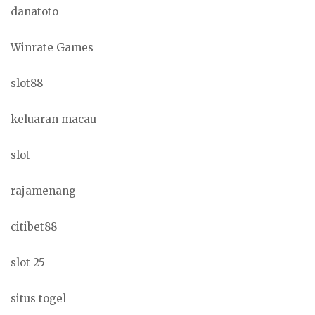
danatoto
Winrate Games
slot88
keluaran macau
slot
rajamenang
citibet88
slot 25
situs togel