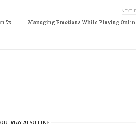
NEXT
n 5x
Managing Emotions While Playing Online
YOU MAY ALSO LIKE