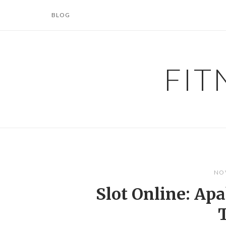
Skip
BLOG
to
content
FIT
NO
Slot Online: Ap