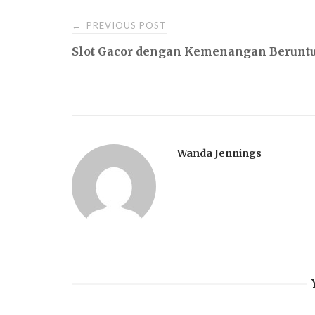
Post
PREVIOUS POST
←
Slot Gacor dengan Kemenangan Beruntu
navigation
Wanda Jennings