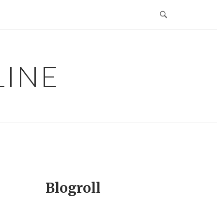
LINE
Blogroll