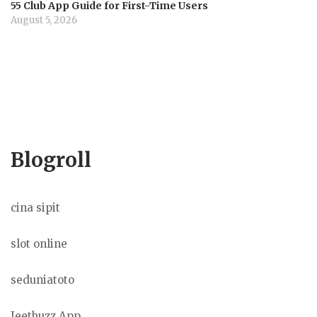
55 Club App Guide for First-Time Users
August 5, 2026
Blogroll
cina sipit
slot online
seduniatoto
Jeetbuzz App