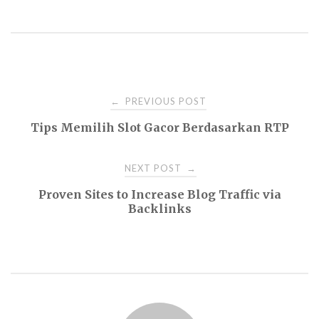
Post
PREVIOUS POST
←
Tips Memilih Slot Gacor Berdasarkan RTP
navigation
NEXT POST
→
Proven Sites to Increase Blog Traffic via
Backlinks