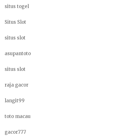
situs togel
Situs Slot
situs slot
asupantoto
situs slot
raja gacor
langit99
toto macau
gacor777