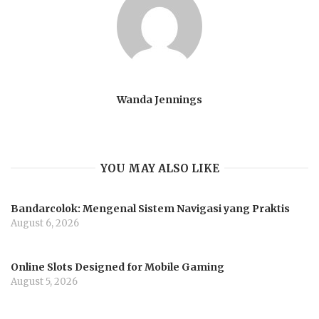
Wanda Jennings
YOU MAY ALSO LIKE
Bandarcolok: Mengenal Sistem Navigasi yang Praktis
August 6, 2026
Online Slots Designed for Mobile Gaming
August 5, 2026