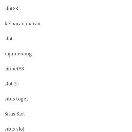
slot88
keluaran macau
slot
rajamenang
citibet88
slot 25
situs togel
Situs Slot
situs slot