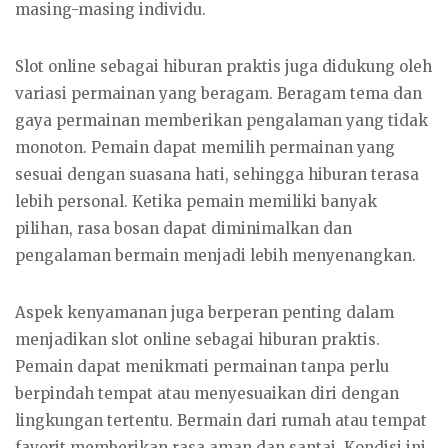
masing-masing individu.
Slot online sebagai hiburan praktis juga didukung oleh
variasi permainan yang beragam. Beragam tema dan
gaya permainan memberikan pengalaman yang tidak
monoton. Pemain dapat memilih permainan yang
sesuai dengan suasana hati, sehingga hiburan terasa
lebih personal. Ketika pemain memiliki banyak
pilihan, rasa bosan dapat diminimalkan dan
pengalaman bermain menjadi lebih menyenangkan.
Aspek kenyamanan juga berperan penting dalam
menjadikan slot online sebagai hiburan praktis.
Pemain dapat menikmati permainan tanpa perlu
berpindah tempat atau menyesuaikan diri dengan
lingkungan tertentu. Bermain dari rumah atau tempat
favorit memberikan rasa aman dan santai. Kondisi ini