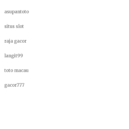
asupantoto
situs slot
raja gacor
langit99
toto macau
gacor777