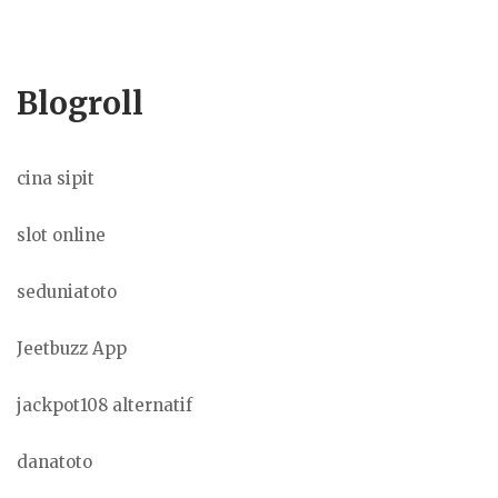
Blogroll
cina sipit
slot online
seduniatoto
Jeetbuzz App
jackpot108 alternatif
danatoto