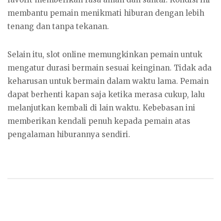
membantu pemain menikmati hiburan dengan lebih
tenang dan tanpa tekanan.
Selain itu, slot online memungkinkan pemain untuk
mengatur durasi bermain sesuai keinginan. Tidak ada
keharusan untuk bermain dalam waktu lama. Pemain
dapat berhenti kapan saja ketika merasa cukup, lalu
melanjutkan kembali di lain waktu. Kebebasan ini
memberikan kendali penuh kepada pemain atas
pengalaman hiburannya sendiri.