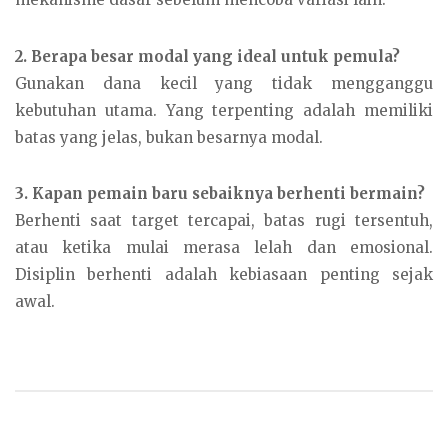
2. Berapa besar modal yang ideal untuk pemula?
Gunakan dana kecil yang tidak mengganggu
kebutuhan utama. Yang terpenting adalah memiliki
batas yang jelas, bukan besarnya modal.
3. Kapan pemain baru sebaiknya berhenti bermain?
Berhenti saat target tercapai, batas rugi tersentuh,
atau ketika mulai merasa lelah dan emosional.
Disiplin berhenti adalah kebiasaan penting sejak
awal.