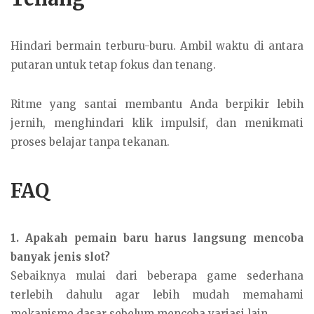
Hindari bermain terburu-buru. Ambil waktu di antara
putaran untuk tetap fokus dan tenang.
Ritme yang santai membantu Anda berpikir lebih
jernih, menghindari klik impulsif, dan menikmati
proses belajar tanpa tekanan.
FAQ
1. Apakah pemain baru harus langsung mencoba
banyak jenis slot?
Sebaiknya mulai dari beberapa game sederhana
terlebih dahulu agar lebih mudah memahami
mekanisme dasar sebelum mencoba variasi lain.