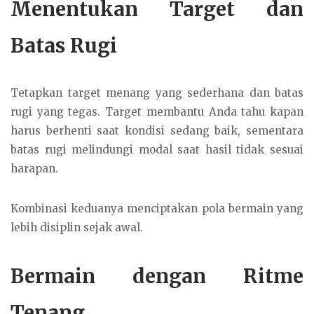
Menentukan Target dan
Batas Rugi
Tetapkan target menang yang sederhana dan batas
rugi yang tegas. Target membantu Anda tahu kapan
harus berhenti saat kondisi sedang baik, sementara
batas rugi melindungi modal saat hasil tidak sesuai
harapan.
Kombinasi keduanya menciptakan pola bermain yang
lebih disiplin sejak awal.
Bermain dengan Ritme
Tenang