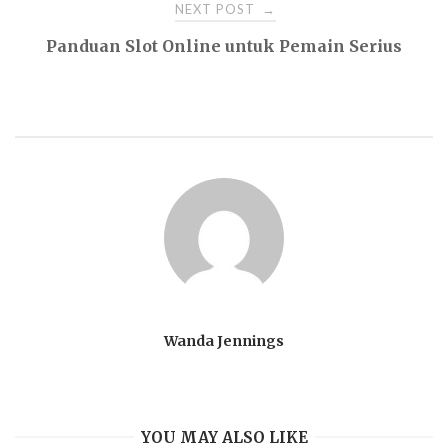
NEXT POST
→
Panduan Slot Online untuk Pemain Serius
Wanda Jennings
YOU MAY ALSO LIKE