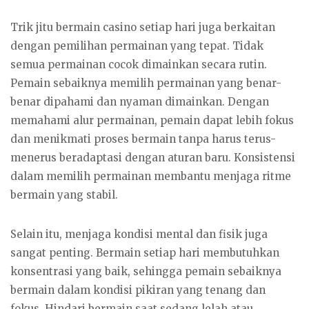
Trik jitu bermain casino setiap hari juga berkaitan
dengan pemilihan permainan yang tepat. Tidak
semua permainan cocok dimainkan secara rutin.
Pemain sebaiknya memilih permainan yang benar-
benar dipahami dan nyaman dimainkan. Dengan
memahami alur permainan, pemain dapat lebih fokus
dan menikmati proses bermain tanpa harus terus-
menerus beradaptasi dengan aturan baru. Konsistensi
dalam memilih permainan membantu menjaga ritme
bermain yang stabil.
Selain itu, menjaga kondisi mental dan fisik juga
sangat penting. Bermain setiap hari membutuhkan
konsentrasi yang baik, sehingga pemain sebaiknya
bermain dalam kondisi pikiran yang tenang dan
fokus. Hindari bermain saat sedang lelah atau