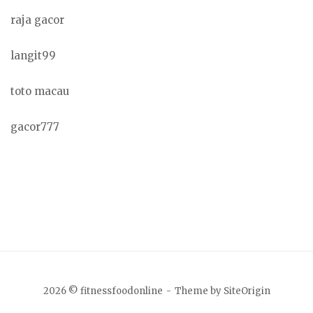
raja gacor
langit99
toto macau
gacor777
2026 © fitnessfoodonline
Theme by
SiteOrigin