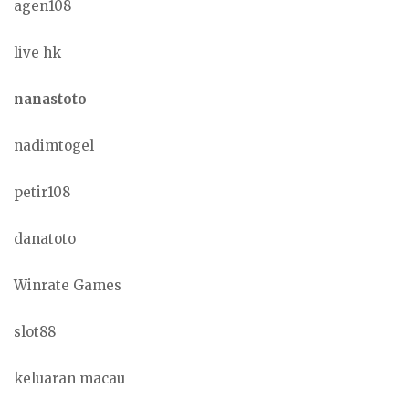
agen108
live hk
nanastoto
nadimtogel
petir108
danatoto
Winrate Games
slot88
keluaran macau